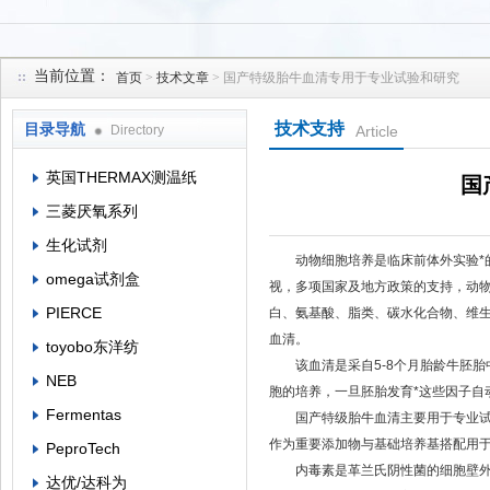
当前位置：
首页
>
技术文章
> 国产特级胎牛血清专用于专业试验和研究
上海菁邑贸易有限公司
技术支持
目录导航
Directory
Article
英国THERMAX测温纸
国
三菱厌氧系列
生化试剂
动物细胞培养是临床前体外实验*的
omega试剂盒
视，多项国家及地方政策的支持，动
PIERCE
白、氨基酸、脂类、碳水化合物、维
血清。
toyobo东洋纺
该血清是采自5-8个月胎龄牛胚胎
NEB
胞的培养，一旦胚胎发育*这些因子自
Fermentas
国产特级胎牛血清主要用于专业试验
作为重要添加物与基础培养基搭配用于
PeproTech
内毒素是革兰氏阴性菌的细胞壁外壁
达优/达科为