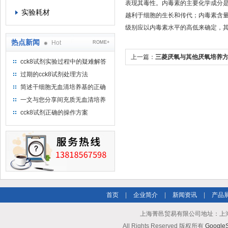
表现其毒性。内毒素的主要化学成分
实验耗材
越利于细胞的生长和传代；内毒素含
级别应以内毒素水平的高低来确定，其中
热点新闻
Hot
ROME+
上一篇：
三菱厌氧与其他厌氧培养
cck8试剂实验过程中的疑难解答
（一）
绍
过期的cck8试剂处理方法
简述干细胞无血清培养基的正确
使用方法及使用注意事项
一文与您分享间充质无血清培养
基的选购建议
cck8试剂正确的操作方案
首页
|
企业简介
|
新闻资讯
|
产品
上海菁邑贸易有限公司地址：上海市南
All Rights Reserved 版权所有
Google