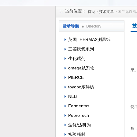
当前位置：
首页
>
技术文章
> 国产无血
上海菁邑贸易有限公司
技
目录导航
Directory
英国THERMAX测温纸
三菱厌氧系列
生化试剂
omega试剂盒
果
PIERCE
下
toyobo东洋纺
NEB
1
Fermentas
使
PeproTech
2
达优/达科为
裂
实验耗材