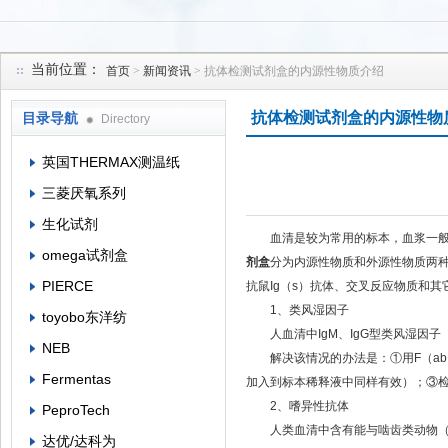
当前位置：
首页
>
新闻资讯
> 抗体检测试剂盒的内源性物质介绍
上海菁邑贸易有限公司
抗体检测试剂盒的内源性物
目录导航
Directory
英国THERMAX测温纸
三菱厌氧系列
生化试剂
血清是较为常用的标本，血浆一般可
omega试剂盒
剂盒
分为内源性物质和外源性物质两
PIERCE
抗鼠Ig（s）抗体、交叉反应物质和其
1、类风湿因子
toyobo东洋纺
人血清中IgM、IgG型类风湿因子（
NEB
解决该情况的办法是：①用F（ab）2
Fermentas
加入到标本稀释液中同样有效）；③检
2、嗜异性抗体
PeproTech
人类血清中含有能与啮齿类动物（如鼠
达优/达科为