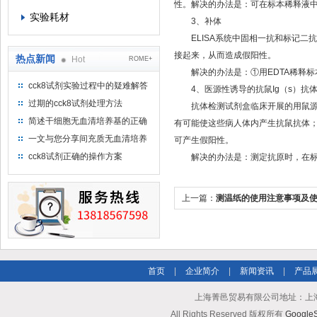
性。解决的办法是：可在标本稀释液中
实验耗材
3、补体
ELISA系统中固相一抗和标记二抗
接起来，从而造成假阳性。
热点新闻
Hot
ROME+
解决的办法是：①用EDTA稀释标本；②
cck8试剂实验过程中的疑难解答
4、医源性诱导的抗鼠Ig（s）抗
（一）
过期的cck8试剂处理方法
抗体检测试剂盒临床开展的用鼠源性
简述干细胞无血清培养基的正确
有可能使这些病人体内产生抗鼠抗体；
使用方法及使用注意事项
一文与您分享间充质无血清培养
可产生假阳性。
基的选购建议
cck8试剂正确的操作方案
解决的办法是：测定抗原时，在标本
上一篇：
测温纸的使用注意事项及
首页
|
企业简介
|
新闻资讯
|
产品
上海菁邑贸易有限公司地址：上海市南
All Rights Reserved 版权所有
Google