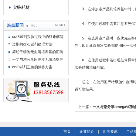
实验耗材
3、在添加该产品到培养基中时，应
4、在使用过程中需要注意避光保存
热点新闻
Hot
ROME+
cck8试剂实验过程中的疑难解答
5、在选用该产品时，应优先选择经
（一）
过期的cck8试剂处理方法
异，因此建议每次实验都使用同一批
简述干细胞无血清培养基的正确
使用方法及使用注意事项
一文与您分享间充质无血清培养
6、在使用过程中若出现任何异常情
基的选购建议
cck8试剂正确的操作方案
实验结果准确可靠。
总之，在使用国产特级胎牛血清时，
得可靠结果。
上一篇：
一文与您分享omega试剂
首页
|
企业简介
|
新闻资讯
|
产品