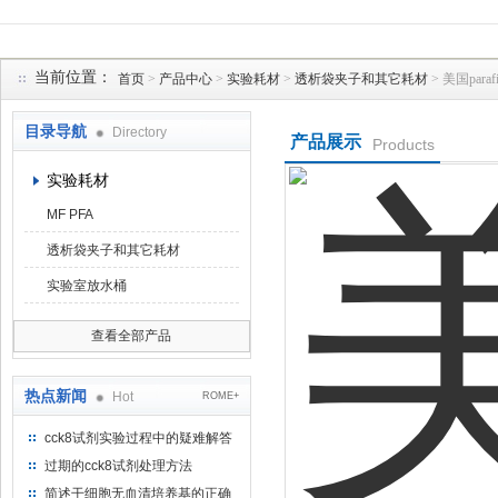
当前位置：
首页
>
产品中心
>
实验耗材
>
透析袋夹子和其它耗材
> 美国par
上海菁邑贸易有限公司
目录导航
Directory
产品展示
Products
实验耗材
MF PFA
透析袋夹子和其它耗材
实验室放水桶
查看全部产品
热点新闻
Hot
ROME+
cck8试剂实验过程中的疑难解答
（一）
过期的cck8试剂处理方法
简述干细胞无血清培养基的正确