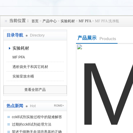
当前位置：
首页
>
产品中心
>
实验耗材
>
MF PFA
> MF PFA 洗净瓶
上海菁邑贸易有限公司
目录导航
Directory
产品展示
Products
实验耗材
MF PFA
透析袋夹子和其它耗材
实验室放水桶
查看全部产品
热点新闻
Hot
ROME+
cck8试剂实验过程中的疑难解答
（一）
过期的cck8试剂处理方法
简述干细胞无血清培养基的正确