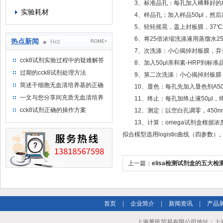
3、标准品孔：每孔加入稀释好的标准品
实验耗材
4、样品孔：加入样品50μl，然后加
5、轻轻摇晃，盖上封板膜，37℃培
6、将25倍浓缩洗涤液用蒸馏水2
热点新闻
Hot
ROME+
7、次洗涤：小心揭掉封板膜，弃去
cck8试剂实验过程中的疑难解答
8、加入50μl亲和素-HRP到标准
（一）
过期的cck8试剂处理方法
9、第二次洗涤：小心揭掉封板膜，
简述干细胞无血清培养基的正确
10、显色：每孔先加入显色剂A50μ
使用方法及使用注意事项
一文与您分享间充质无血清培养
11、终止：每孔加终止液50μl，
基的选购建议
cck8试剂正确的操作方案
12、测定：以空白孔调零，450n
13、计算：omega试剂盒根据浓度
拟合模型选用logistic曲线（四参数）
上一篇：
elisa检测试剂盒的五大
首页
|
企业简介
|
新闻资讯
|
产品
上海菁邑贸易有限公司地址：上海市南