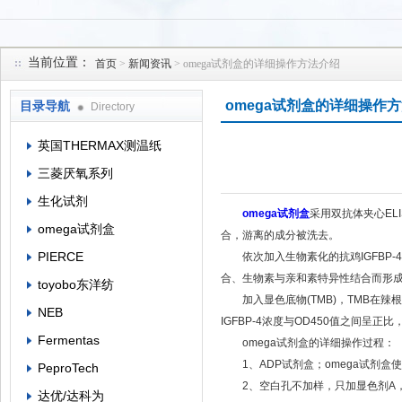
当前位置：
首页
>
新闻资讯
> omega试剂盒的详细操作方法介绍
上海菁邑贸易有限公司
omega试剂盒的详细操作
目录导航
Directory
英国THERMAX测温纸
三菱厌氧系列
生化试剂
omega试剂盒
采用双抗体夹心ELI
omega试剂盒
合，游离的成分被洗去。
PIERCE
依次加入生物素化的抗鸡IGFBP-4抗
合、生物素与亲和素特异性结合而形
toyobo东洋纺
加入显色底物(TMB)，TMB在辣
NEB
IGFBP-4浓度与OD450值之间呈正
Fermentas
omega试剂盒的详细操作过程：
1、ADP试剂盒；omega试剂盒
PeproTech
2、空白孔不加样，只加显色剂A，
达优/达科为