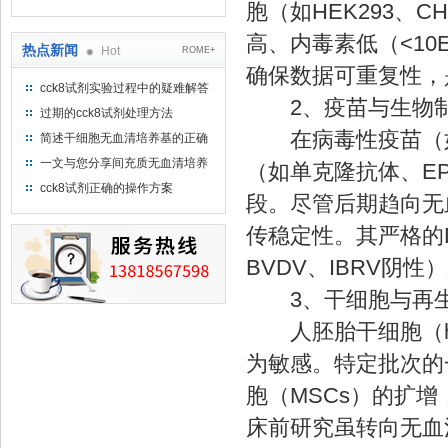
胞（如HEK293、
高、内毒素低（<10
热点新闻
Hot
ROME+
确保数据可重复性，是
cck8试剂实验过程中的疑难解答
2、疫苗与生物制
（一）
过期的cck8试剂处理方法
在病毒性疫苗（如流
简述干细胞无血清培养基的正确
使用方法及使用注意事项
一文与您分享间充质无血清培养
（如单克隆抗体、E
基的选购建议
cck8试剂正确的操作方案
段。尽管后期趋向无
传稳定性。其严格的
BVDV、IBRV阴
3、干细胞与再
人胚胎干细胞（hE
为敏感。特定批次的
胞（MSCs）的扩
床前研究虽转向无血